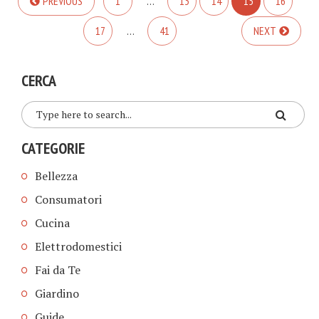
PREVIOUS
1
…
13
14
15
16
17
…
41
NEXT
CERCA
CATEGORIE
Bellezza
Consumatori
Cucina
Elettrodomestici
Fai da Te
Giardino
Guide