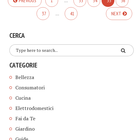
PREVIOUS
1
…
33
34
35
36
37
…
41
NEXT
CERCA
CATEGORIE
Bellezza
Consumatori
Cucina
Elettrodomestici
Fai da Te
Giardino
Guide