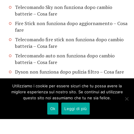
Telecomando Sky non funziona dopo cambio
batterie​ – Cosa fare
Fire Stick non funziona dopo aggiornamento​ – Cosa
fare
Telecomando fire stick non funziona dopo cambio
batteria​ – Cosa fare
Telecomando auto non funziona dopo cambio
batteria​ – Cosa fare
Dyson non funziona dopo pulizia filtro​ – Cosa fare
Utilizziamo i cookie per essere sicuri che tu possa avere la
migliore esperienza sul nostro sito. Se continui ad utilizzare
questo sito noi assumiamo che tu ne sia felice.
Ok
Leggi di più
COPYRIGHT © 2026. CREATED BY
MEKS
. POWERED BY
WORDPRESS
.
CONTATTI