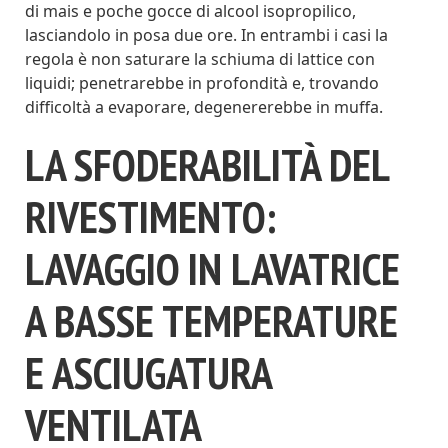
di mais e poche gocce di alcool isopropilico,
lasciandolo in posa due ore. In entrambi i casi la
regola è non saturare la schiuma di lattice con
liquidi; penetrarebbe in profondità e, trovando
difficoltà a evaporare, degenererebbe in muffa.
LA SFODERABILITÀ DEL
RIVESTIMENTO:
LAVAGGIO IN LAVATRICE
A BASSE TEMPERATURE
E ASCIUGATURA
VENTILATA