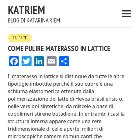
KATRIEM
BLOG DI KATARINA RIEM
FAI DA TE
COME PULIRE MATERASSO IN LATTICE
Facebook
Twitter
LinkedIn
Email
Condividi
Il
materasso
in lattice si distingue da tutte le altre
tipologie imbottite perché il suo cuore è una
schiuma elastomerica ottenuta dalla
polimerizzazione del latte di Hevea brasiliensis o,
nelle versioni sintetiche, da miscele a base di
copolimeri stirene butadiene. In entrambi i casi la
struttura interna appare come una rete
tridimensionale di celle aperte: milioni di
microscopiche camere comunicanti che