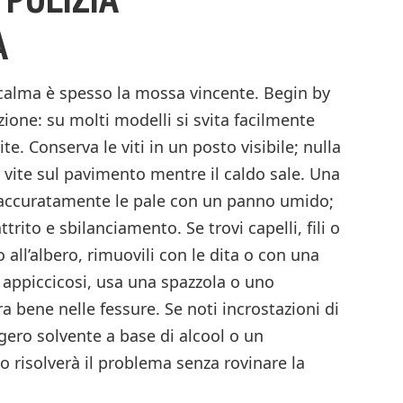
A
 calma è spesso la mossa vincente. Begin by
zione: su molti modelli si svita facilmente
ite. Conserva le viti in un posto visibile; nulla
a vite sul pavimento mentre il caldo sale. Una
sci accuratamente le pale con un panno umido;
trito e sbilanciamento. Se trovi capelli, fili o
o all’albero, rimuovili con le dita o con una
 e appiccicosi, usa una spazzola o uno
a bene nelle fessure. Se noti incrostazioni di
ggero solvente a base di alcool o un
o risolverà il problema senza rovinare la