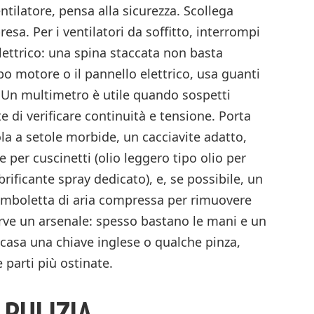
tilatore, pensa alla sicurezza. Scollega
esa. Per i ventilatori da soffitto, interrompi
lettrico: una spina staccata non basta
po motore o il pannello elettrico, usa guanti
i. Un multimetro è utile quando sospetti
te di verificare continuità e tensione. Porta
a a setole morbide, un cacciavite adatto,
e per cuscinetti (olio leggero tipo olio per
rificante spray dedicato), e, se possibile, un
omboletta di aria compressa per rimuovere
rve un arsenale: spesso bastano le mani e un
n casa una chiave inglese o qualche pinza,
e parti più ostinate.
 PULIZIA