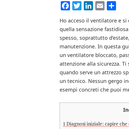
Facebook
Twitter
LinkedI
Email
Co
Ho acceso il ventilatore e si
quella sensazione fastidiosa 
spesso, soprattutto d’estate
manutenzione. In questa gu
un ventilatore bloccato, pas
attenzione alla sicurezza. Ti
quando serve un attrezzo sp
un tecnico. Nessun gergo inc
esempi concreti che puoi met
In
1
Diagnosi iniziale: capire che