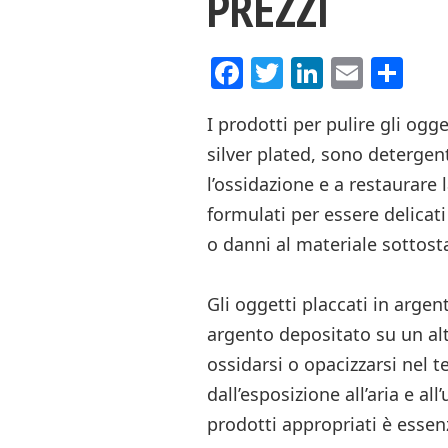
PREZZI
Facebook
Twitter
LinkedI
Email
Co
I prodotti per pulire gli ogg
silver plated, sono detergen
l’ossidazione e a restaurare 
formulati per essere delicati
o danni al materiale sottost
Gli oggetti placcati in argen
argento depositato su un al
ossidarsi o opacizzarsi nel 
dall’esposizione all’aria e al
prodotti appropriati è essen